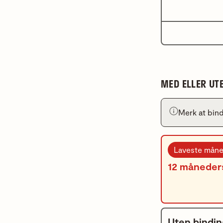
MED ELLER UT
Merk at bind
Laveste måne
12 måneders
Uten bindin