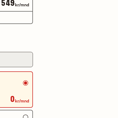
549
kr/mnd
0
kr/mnd