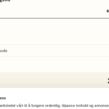
tkode
Innmeldings
ness
ettstedet vårt til å fungere ordentlig, tilpasse innhold og annonser