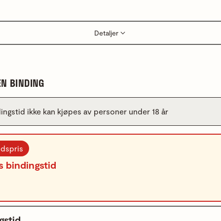
Detaljer
EN BINDING
ingstid ikke kan kjøpes av personer under 18 år
dspris
 bindingstid
gstid