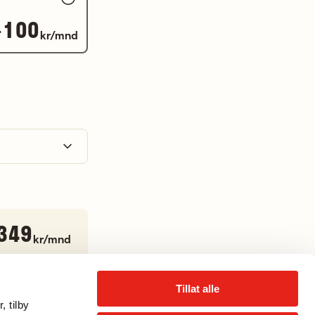
+100
kr/mnd
349
kr/mnd
avgift 299,00 kr
Tillat alle
, tilby