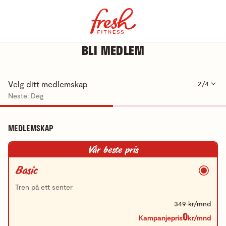
BLI MEDLEM
Velg ditt medlemskap
2/4
Neste: Deg
MEDLEMSKAP
Vår beste pris
Basic
Tren på ett senter
349 kr/mnd
0
Kampanjepris
kr/mnd