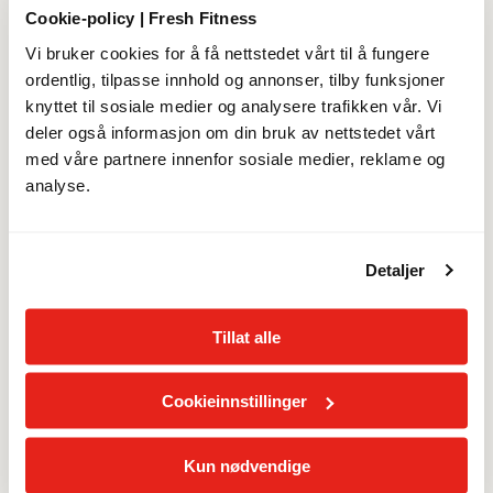
Prisen justeres til 549 kr/mnd etter 30.09.2026.
Cookie-policy | Fresh Fitness
Vi bruker cookies for å få nettstedet vårt til å fungere
Detaljer
ordentlig, tilpasse innhold og annonser, tilby funksjoner
knyttet til sosiale medier og analysere trafikken vår. Vi
deler også informasjon om din bruk av nettstedet vårt
med våre partnere innenfor sosiale medier, reklame og
MED ELLER UTEN BINDING
analyse.
Merk at bindingstid ikke kan kjøpes av personer under 18
år
Detaljer
Laveste månedspris
Tillat alle
12 måneders bindingstid
0
kr/mnd
Cookieinnstillinger
12 måneders bindingstid starter fra 30.09.2026
Kun nødvendige
Uten bindingstid