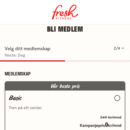
BLI MEDLEM
Velg ditt medlemskap
2/4
Neste: Deg
MEDLEMSKAP
Vår beste pris
Basic
Tren på ett senter
349 kr/mnd
0
Kampanjepris
kr/mnd