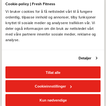
Prisen justeres til 549 kr/mnd etter 30.09.2026.
Cookie-policy | Fresh Fitness
Vi bruker cookies for å få nettstedet vårt til å fungere
Detaljer
ordentlig, tilpasse innhold og annonser, tilby funksjoner
knyttet til sosiale medier og analysere trafikken vår. Vi
deler også informasjon om din bruk av nettstedet vårt
med våre partnere innenfor sosiale medier, reklame og
MED ELLER UTEN BINDING
analyse.
Merk at bindingstid ikke kan kjøpes av personer under 18
år
Detaljer
Laveste månedspris
Tillat alle
12 måneders bindingstid
0
kr/mnd
Cookieinnstillinger
12 måneders bindingstid starter fra 30.09.2026
Kun nødvendige
Uten bindingstid