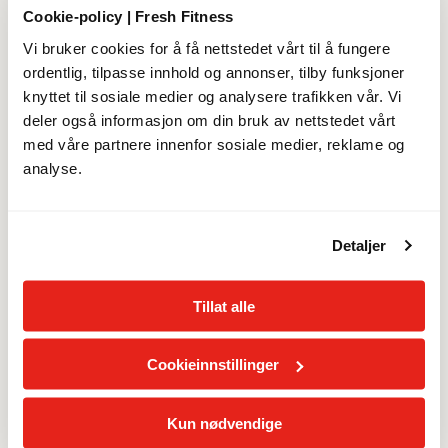
Prisen justeres til 549 kr/mnd etter 30.09.2026.
Cookie-policy | Fresh Fitness
Vi bruker cookies for å få nettstedet vårt til å fungere
Detaljer
ordentlig, tilpasse innhold og annonser, tilby funksjoner
knyttet til sosiale medier og analysere trafikken vår. Vi
deler også informasjon om din bruk av nettstedet vårt
med våre partnere innenfor sosiale medier, reklame og
MED ELLER UTEN BINDING
analyse.
Merk at bindingstid ikke kan kjøpes av personer under 18
år
Detaljer
Laveste månedspris
Tillat alle
12 måneders bindingstid
0
kr/mnd
Cookieinnstillinger
12 måneders bindingstid starter fra 30.09.2026
Kun nødvendige
Uten bindingstid