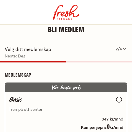
BLI MEDLEM
Velg ditt medlemskap
2/4
Neste: Deg
MEDLEMSKAP
Vår beste pris
Basic
Tren på ett senter
349 kr/mnd
0
Kampanjepris
kr/mnd