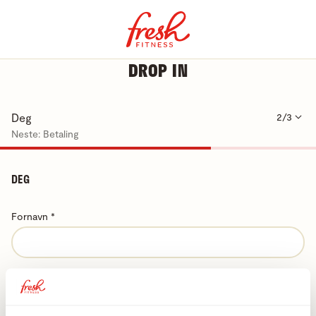
DROP IN
Deg
2/3
Neste: Betaling
DEG
Fornavn
*
Etternavn
*