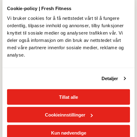
Cookie-policy | Fresh Fitness
E-post
*
Vi bruker cookies for å få nettstedet vårt til å fungere
ordentlig, tilpasse innhold og annonser, tilby funksjoner
knyttet til sosiale medier og analysere trafikken vår. Vi
Telefonnummer
*
deler også informasjon om din bruk av nettstedet vårt
🇳🇴 +47
med våre partnere innenfor sosiale medier, reklame og
analyse.
Fødselsdato
*
Detaljer
Du må ha fylt 15 år for å bli medlem
Adresse
*
Tillat alle
Cookieinnstillinger
Postnummer
*
Kun nødvendige