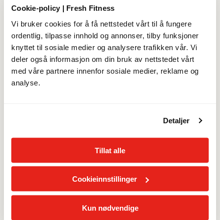
Prisen justeres til 549 kr/mnd etter 30.09.2026.
Cookie-policy | Fresh Fitness
Vi bruker cookies for å få nettstedet vårt til å fungere
Detaljer
ordentlig, tilpasse innhold og annonser, tilby funksjoner
knyttet til sosiale medier og analysere trafikken vår. Vi
deler også informasjon om din bruk av nettstedet vårt
med våre partnere innenfor sosiale medier, reklame og
MED ELLER UTEN BINDING
analyse.
Merk at bindingstid ikke kan kjøpes av personer under 18
år
Detaljer
Laveste månedspris
Tillat alle
12 måneders bindingstid
0
kr/mnd
Cookieinnstillinger
12 måneders bindingstid starter fra 30.09.2026
Kun nødvendige
Uten bindingstid