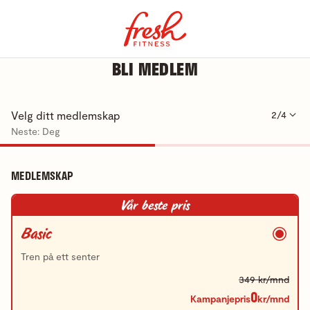
BLI MEDLEM
Velg ditt medlemskap
2/4
Neste: Deg
MEDLEMSKAP
Vår beste pris
Basic
Tren på ett senter
349 kr/mnd
0
Kampanjepris
kr/mnd