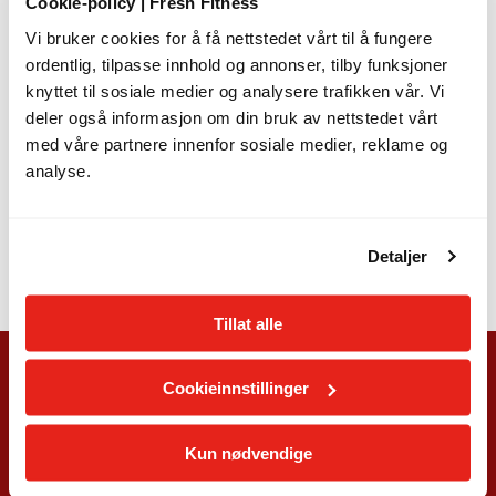
Cookie-policy | Fresh Fitness
Om du kjøper medlemskap med binding så binder du deg for 12
Vi bruker cookies for å få nettstedet vårt til å fungere
mnd. (med unntak av medlemmer under 18 år), men du sparer 100
ordentlig, tilpasse innhold og annonser, tilby funksjoner
kr i måneden. Velger du medlemskap uten bindingstid står du fritt
knyttet til sosiale medier og analysere trafikken vår. Vi
til å oppgradere og nedgradere medlemskapet ditt alt ettersom
deler også informasjon om din bruk av nettstedet vårt
hva du trenger. Medlemmer med bindingstid må ta kontakt med
kundeservice på
med våre partnere innenfor sosiale medier, reklame og
chat
eller via
kontaktskjema
.
analyse.
For alle nye medlemmer kommer det en innmeldingsavgift på kr
299 i tillegg til månedsprisen, med mindre du benytter deg av en
av våre kampanjer som tilsier noe annet.
Detaljer
Tillat alle
Cookieinnstillinger
Kun nødvendige
Fresh Fitness