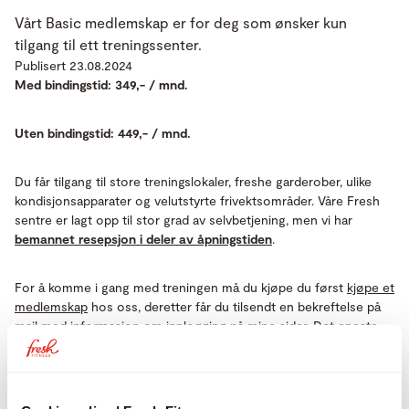
Vårt Basic medlemskap er for deg som ønsker kun
tilgang til ett treningssenter.
Publisert 23.08.2024
Med bindingstid: 349,- / mnd.
Uten bindingstid: 449,- / mnd.
Du får tilgang til store treningslokaler, freshe garderober, ulike
kondisjonsapparater og velutstyrte frivektsområder. Våre Fresh
sentre er lagt opp til stor grad av selvbetjening, men vi har
bemannet resepsjon i deler av åpningstiden
.
For å komme i gang med treningen må du kjøpe du først
kjøpe et
medlemskap
hos oss, deretter får du tilsendt en bekreftelse på
mail med informasjon om innlogging på mine sider. Det eneste
du trenger for å komme deg inn på senter er din personlig QR-
kode som du finner i
Fresh appen
som kan lastes ned både på
Android telefoner og iPhone.