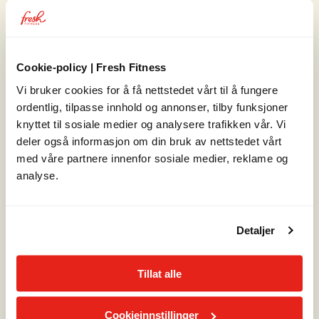
Treningsprogram
Treningsprogram Styrke
Cookie-policy | Fresh Fitness
Vi bruker cookies for å få nettstedet vårt til å fungere
Nyheter
ordentlig, tilpasse innhold og annonser, tilby funksjoner
Nyttig info som ny på treningssenter!
knyttet til sosiale medier og analysere trafikken vår. Vi
deler også informasjon om din bruk av nettstedet vårt
med våre partnere innenfor sosiale medier, reklame og
Nyheter
analyse.
Østerås har fått en skikkelig oppgradering
Detaljer
Nyheter
Vi har pusset opp Fresh Carl Berner!
Tillat alle
Cookieinnstillinger