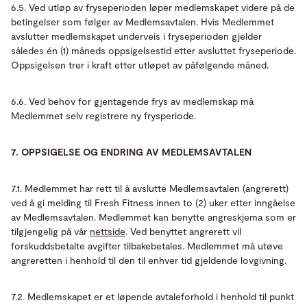
6.5. Ved utløp av fryseperioden løper medlemskapet videre på de
betingelser som følger av Medlemsavtalen. Hvis Medlemmet
avslutter medlemskapet underveis i fryseperioden gjelder
således én (1) måneds oppsigelsestid etter avsluttet fryseperiode.
Oppsigelsen trer i kraft etter utløpet av påfølgende måned.
6.6. Ved behov for gjentagende frys av medlemskap må
Medlemmet selv registrere ny frysperiode.
7. OPPSIGELSE OG ENDRING AV MEDLEMSAVTALEN
7.1. Medlemmet har rett til å avslutte Medlemsavtalen (angrerett)
ved å gi melding til Fresh Fitness innen to (2) uker etter inngåelse
av Medlemsavtalen. Medlemmet kan benytte angreskjema som er
tilgjengelig på vår
nettside
. Ved benyttet angrerett vil
forskuddsbetalte avgifter tilbakebetales. Medlemmet må utøve
angreretten i henhold til den til enhver tid gjeldende lovgivning.
7.2. Medlemskapet er et løpende avtaleforhold i henhold til punkt