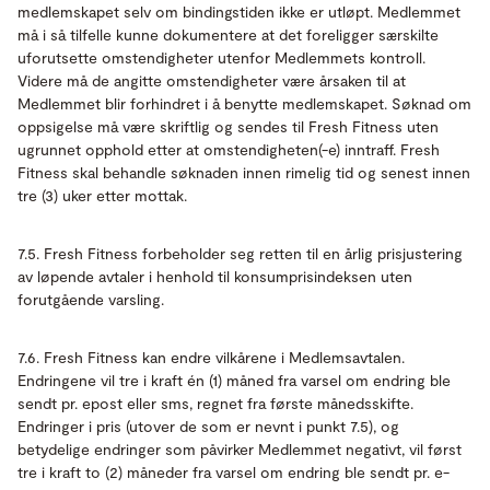
medlemskapet selv om bindingstiden ikke er utløpt. Medlemmet
må i så tilfelle kunne dokumentere at det foreligger særskilte
uforutsette omstendigheter utenfor Medlemmets kontroll.
Videre må de angitte omstendigheter være årsaken til at
Medlemmet blir forhindret i å benytte medlemskapet. Søknad om
oppsigelse må være skriftlig og sendes til Fresh Fitness uten
ugrunnet opphold etter at omstendigheten(-e) inntraff. Fresh
Fitness skal behandle søknaden innen rimelig tid og senest innen
tre (3) uker etter mottak.
7.5. Fresh Fitness forbeholder seg retten til en årlig prisjustering
av løpende avtaler i henhold til konsumprisindeksen uten
forutgående varsling.
7.6. Fresh Fitness kan endre vilkårene i Medlemsavtalen.
Endringene vil tre i kraft én (1) måned fra varsel om endring ble
sendt pr. epost eller sms, regnet fra første månedsskifte.
Endringer i pris (utover de som er nevnt i punkt 7.5), og
betydelige endringer som påvirker Medlemmet negativt, vil først
tre i kraft to (2) måneder fra varsel om endring ble sendt pr. e-