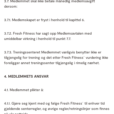
3.7. Medlemmet skal ikke betale månedlig medlemsavgift
dersom:
3.7.1. Medlemskapet er fryst i henhold til kapittel 6.
3.7.2. Fresh Fitness har sagt opp Medlemsavtalen med
umiddelbar virkning i henhold til punkt 7.7.
3.7.3. Treningssenteret Medlemmet vanligvis benytter ikke er
tilgjengelig for trening og det etter Fresh Fitness´ vurdering ikke
foreligger annet treningssenter tilgjengelig i rimelig nærhet.
4. MEDLEMMETS ANSVAR
4.1. Medlemmet plikter å:
4.1.1. Gjøre seg kjent med og følge Fresh Fitness´ til enhver tid
gjeldende senterregler, og øvrige regler/retningslinjer som finnes
på vår
nettside.