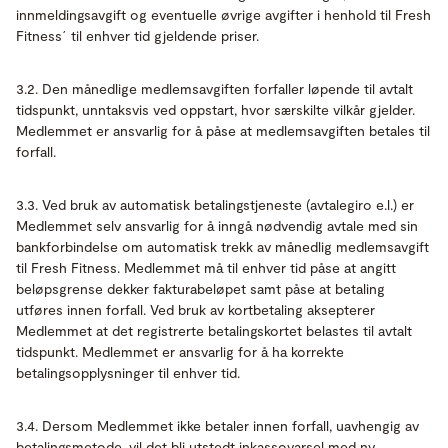
innmeldingsavgift og eventuelle øvrige avgifter i henhold til Fresh
Fitness´ til enhver tid gjeldende priser.
3.2. Den månedlige medlemsavgiften forfaller løpende til avtalt
tidspunkt, unntaksvis ved oppstart, hvor særskilte vilkår gjelder.
Medlemmet er ansvarlig for å påse at medlemsavgiften betales til
forfall.
3.3. Ved bruk av automatisk betalingstjeneste (avtalegiro e.l.) er
Medlemmet selv ansvarlig for å inngå nødvendig avtale med sin
bankforbindelse om automatisk trekk av månedlig medlemsavgift
til Fresh Fitness. Medlemmet må til enhver tid påse at angitt
beløpsgrense dekker fakturabeløpet samt påse at betaling
utføres innen forfall. Ved bruk av kortbetaling aksepterer
Medlemmet at det registrerte betalingskortet belastes til avtalt
tidspunkt. Medlemmet er ansvarlig for å ha korrekte
betalingsopplysninger til enhver tid.
3.4. Dersom Medlemmet ikke betaler innen forfall, uavhengig av
betalingsmetode, vil det bli utstedt inkassovarsel med ny