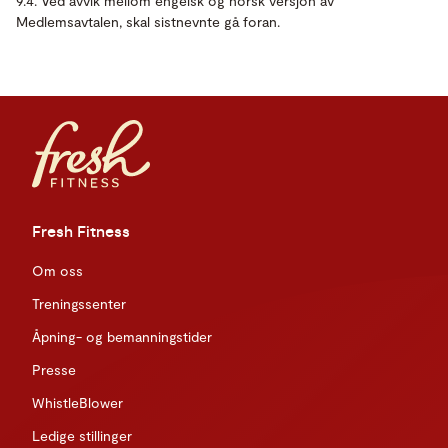
9.4. Ved avvik mellom engelsk og norsk versjon av
Medlemsavtalen, skal sistnevnte gå foran.
Fresh Fitness
Om oss
Treningssenter
Åpning- og bemanningstider
Presse
WhistleBlower
Ledige stillinger