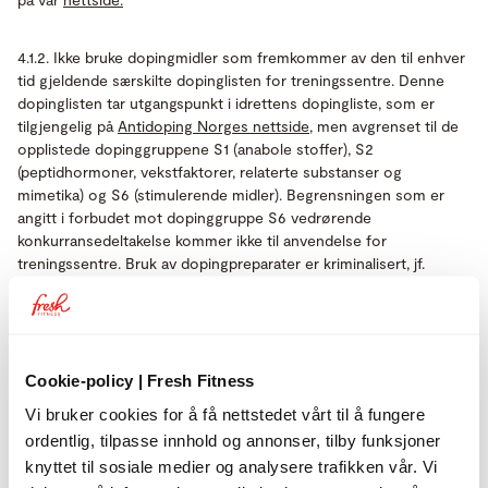
4.1.2. Ikke bruke dopingmidler som fremkommer av den til enhver
tid gjeldende særskilte dopinglisten for treningssentre. Denne
dopinglisten tar utgangspunkt i idrettens dopingliste, som er
tilgjengelig på
Antidoping Norges nettside
, men avgrenset til de
opplistede dopinggruppene S1 (anabole stoffer), S2
(peptidhormoner, vekstfaktorer, relaterte substanser og
mimetika) og S6 (stimulerende midler). Begrensningen som er
angitt i forbudet mot dopinggruppe S6 vedrørende
konkurransedeltakelse kommer ikke til anvendelse for
treningssentre. Bruk av dopingpreparater er kriminalisert, jf.
legemiddelloven § 24a og straffeloven § 234, og slik bruk vil
kunne bli politianmeldt. Fresh Fitness vil i samarbeid med
Antidoping Norge kunne gjennomføre tilfeldige dopingkontroller.
Medlemmer som oppholder seg på et av Fresh Fitness’
treningssentre mens slik kontroll pågår plikter i den forbindelse
Cookie-policy | Fresh Fitness
på forespørsel å avlegge dopingprøve under oppsyn av
Vi bruker cookies for å få nettstedet vårt til å fungere
Antidoping Norge. Dopingprøven vil bli gjennomført i henhold til
ordentlig, tilpasse innhold og annonser, tilby funksjoner
prosedyren som er beskrevet i et særskilt dokument som
knyttet til sosiale medier og analysere trafikken vår. Vi
Medlemmet vil bli forevist.