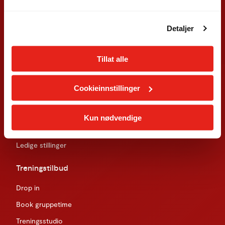
Detaljer
Fresh Fitness
Tillat alle
Om oss
Treningssenter
Cookieinnstillinger
Åpning- og bemanningstider
Presse
Kun nødvendige
WhistleBlower
Ledige stillinger
Treningstilbud
Drop in
Book gruppetime
Treningsstudio