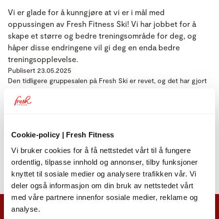
Vi er glade for å kunngjøre at vi er i mål med
oppussingen av Fresh Fitness Ski! Vi har jobbet for å
skape et større og bedre treningsområde for deg, og
håper disse endringene vil gi deg en enda bedre
treningsopplevelse.
Publisert 23.05.2025
Den tidligere gruppesalen på Fresh Ski er revet, og det har gjort
det mulig å utvide treningsarealet og tilby et enda større utvalg
av utstyr. Nå har vi et flunkende nytt område med splitter nye
apparater og en rekke stativer for deg som vil bygge styrke med
frivekter.
Cookie-policy | Fresh Fitness
Velkommen til et
ReFreshed Ski – vi lover at det er verdt
Vi bruker cookies for å få nettstedet vårt til å fungere
ventingen 🔥
ordentlig, tilpasse innhold og annonser, tilby funksjoner
knyttet til sosiale medier og analysere trafikken vår. Vi
deler også informasjon om din bruk av nettstedet vårt
med våre partnere innenfor sosiale medier, reklame og
analyse.