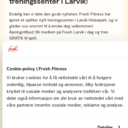
treningssenter i Larvik!
Endelig kan vi dele den gode nyheten: Fresh Fitness har
åpnet et splitter nytt treningssenter i Larvik Helsepark, og vi
gleder oss enormt til å ønske deg velkommen!
Åpningstilbud: Bli medlem på Fresh Larvik i dag og tren
GRATIS til april.
Les mer
Cookie-policy | Fresh Fitness
Vi bruker cookies for å få nettstedet vårt til å fungere
ordentlig, tilpasse innhold og annonser, tilby funksjoner
knyttet til sosiale medier og analysere trafikken vår. Vi
Har du spørsmål?
deler også informasjon om din bruk av nettstedet vårt med
våre partnere innenfor sosiale medier, reklame og analyse.
Vil senteret være stengt under oppussing?
Hvilke områder eller fasiliteter blir oppgradert?
Detaljer