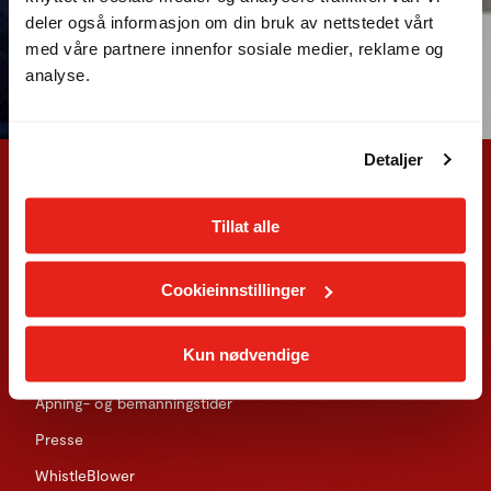
deler også informasjon om din bruk av nettstedet vårt
med våre partnere innenfor sosiale medier, reklame og
analyse.
Detaljer
Tillat alle
Fresh Fitness
Cookieinnstillinger
Om oss
Kun nødvendige
Treningssenter
Åpning- og bemanningstider
Presse
WhistleBlower