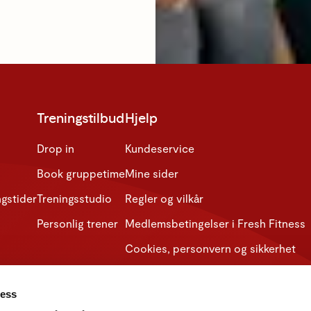
Treningstilbud
Hjelp
Drop in
Kundeservice
Book gruppetime
Mine sider
gstider
Treningsstudio
Regler og vilkår
Personlig trener
Medlemsbetingelser i Fresh Fitness
Cookies, personvern og sikkerhet
Åpenhetsloven
ness