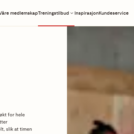
Våre medlemskap
Treningstilbud
Inspirasjon
Kundeservice
økt for hele
tter
t, slik at timen