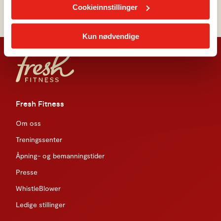
Cookieinnstillinger
med andre helseparametere som f.eks. stress og søvn.
Kun nødvendige
Fresh Fitness
Om oss
Treningssenter
Åpning- og bemanningstider
Presse
WhistleBlower
Ledige stillinger