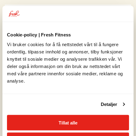
Ekspertise
Styrketrening
Rehabiliterende trening
Livsstilsendring
Jeg er opptatt av små steg mot en varig og bærekraftig
Cookie-policy | Fresh Fitness
livsstil som innebærer trening og fysisk aktivitet! Sammen
Vi bruker cookies for å få nettstedet vårt til å fungere
finner vi ut av hva som fungerer for deg og din hverdag. Jeg
ordentlig, tilpasse innhold og annonser, tilby funksjoner
er engasjert og entusiastisk over dine mål og vi skal ha det
knyttet til sosiale medier og analysere trafikken vår. Vi
gøy samtidig som vi jobber hardt mot å nå de!
deler også informasjon om din bruk av nettstedet vårt
med våre partnere innenfor sosiale medier, reklame og
Utdannelse og kurs
analyse.
Personlig trener v/Norges idrettshøyskole 2017,
Rehabiliterende trener v/AFPT 2022, Sertifisert
helseveileder v/Abel 2025
Detaljer
Bakgrunn
Jeg har jobbet som personlig trener siden 2017 og har lang
Tillat alle
erfaring med egentrening innenfor styrke og kondisjon.
Som sertifisert helseveileder har jeg siden 2025 jobbet mye