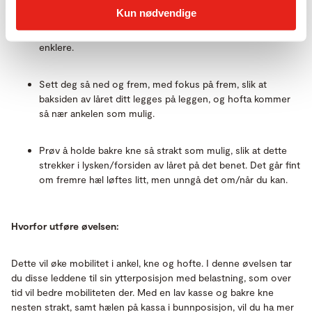
Kun nødvendige
Ha fremre fot på en kasse og noe å holde deg fast i.
Pinner funker fint. En høyere kasse vil gjøre øvelsen
enklere.
Sett deg så ned og frem, med fokus på frem, slik at
baksiden av låret ditt legges på leggen, og hofta kommer
så nær ankelen som mulig.
Prøv å holde bakre kne så strakt som mulig, slik at dette
strekker i lysken/forsiden av låret på det benet. Det går fint
om fremre hæl løftes litt, men unngå det om/når du kan.
Hvorfor utføre øvelsen:
Dette vil øke mobilitet i ankel, kne og hofte. I denne øvelsen tar
du disse leddene til sin ytterposisjon med belastning, som over
tid vil bedre mobiliteten der. Med en lav kasse og bakre kne
nesten strakt, samt hælen på kassa i bunnposisjon, vil du ha mer