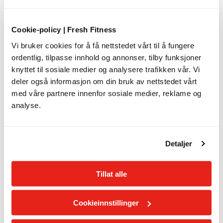
Cookie-policy | Fresh Fitness
Vi bruker cookies for å få nettstedet vårt til å fungere
ordentlig, tilpasse innhold og annonser, tilby funksjoner
knyttet til sosiale medier og analysere trafikken vår. Vi
deler også informasjon om din bruk av nettstedet vårt
med våre partnere innenfor sosiale medier, reklame og
analyse.
Øvelse 3: Dypt utfall fremover
Detaljer
Antall repetisjoner og sett anbefalt på denne øvelsen: 6 til 12
Tillat alle
repetisjoner, 3-4 sett.
Slik gjør du:
Cookieinnstillinger