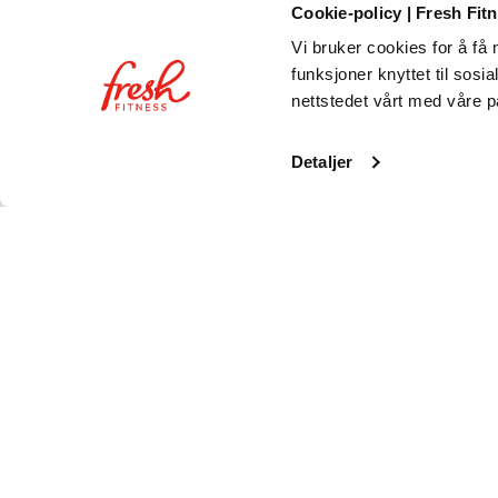
Cookie-policy | Fresh Fit
Vi bruker cookies for å få n
Fresh Fitness Trondheim tilbyr et rimelig og tilgjengelig t
funksjoner knyttet til sosi
nettstedet vårt med våre p
Vil du trene på ett eller flere sentre, delta på inspire
deg – sjekk ut våre medlemskap og bli medlem i dag!
Detaljer
Gruppetimer som gir deg d
Vi har utvidet gruppetreningstilbudet vårt i Trondheim, 
Enten du trener mot en HYROX-konkurranse, et løp eller 