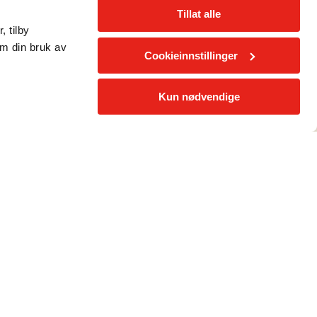
Tillat alle
, tilby
 gjør det enkelt for deg å komme i gang med treningen.
om din bruk av
Cookieinnstillinger
eden? Hos Fresh finner du et medlemskap som passer for
Kun nødvendige
ordrer styrke, kondisjon, utholdenhet og koordinasjon.
n gruppetime som passer for deg.