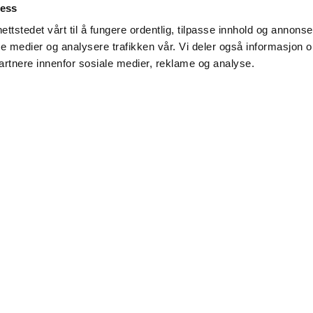
ness
ettstedet vårt til å fungere ordentlig, tilpasse innhold og annonser
reningstilbud for alle! Vi forstår at hverdagen er travel, så vi
ale medier og analysere trafikken vår. Vi deler også informasjon 
artnere innenfor sosiale medier, reklame og analyse.
rende gruppetimer eller ta med en venn opptil 30 ganger i mån
Se våre medlemskap
et lille ekstra 💥
og tilbyr nå enda flere gruppetimer! Velg mellom timer som utf
bare ønsker en motiverende og effektiv treningsøkt, har vi e