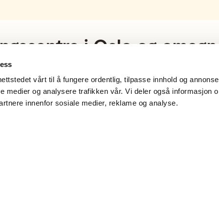
ingssentre i Oslo og omegn
ness
melig treningstilbud som passer for deg! Våre treningssentre er
ettstedet vårt til å fungere ordentlig, tilpasse innhold og annonser
 målene dine.
ale medier og analysere trafikken vår. Vi deler også informasjon 
artnere innenfor sosiale medier, reklame og analyse.
onlige trenere gjør vi det enkelt å komme i gang. Finn ditt n
Finn treningssenter