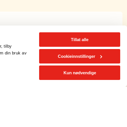
Tillat alle
 designet for å gi deg en komplett treningsopplevelse –
, tilby
om din bruk av
Cookieinnstillinger
ærmeste Fresh-senter og start treningen i dag!
Kun nødvendige