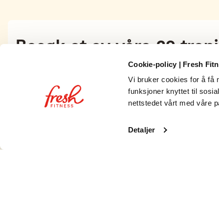
Besøk et av våre 29 tren
Cookie-policy | Fresh Fit
Enten du vil løfte tungt eller løpe raskt, har Fresh et ri
Vi bruker cookies for å få n
med god plass, moderne utstyr og alt du trenger for å nå
funksjoner knyttet til sosi
nettstedet vårt med våre p
Med lange åpningstider, moderne utstyr og dedikerte pers
Detaljer