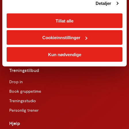
Detaljer
Om oss
Treningssenter
Tillat alle
Åpning- og bemanningstider
Cookieinnstillinger
Presse
WhistleBlower
Kun nødvendige
Ledige stillinger
Treningstilbud
Drop in
Book gruppetime
Treningsstudio
Personlig trener
Hjelp