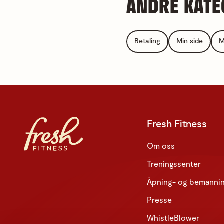
ANDRE KATE
Betaling
Min side
M
Fresh Fitness
Om oss
Treningssenter
Åpning- og bemannin
Presse
WhistleBlower