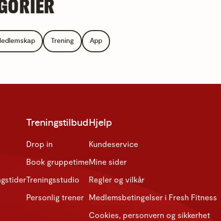
GORIER
edlemskap
Trening
App
Treningstilbud
Hjelp
Drop in
Kundeservice
Book gruppetime
Mine sider
gstider
Treningsstudio
Regler og vilkår
Personlig trener
Medlemsbetingelser i Fresh Fitness
Cookies, personvern og sikkerhet