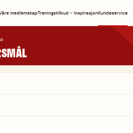
Våre medlemskap
Treningstilbud
Inspirasjon
Kundeservice
ål
RSMÅL